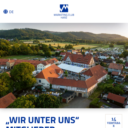
DE
„WIR UNTER UNS“
14
VERFÜGBA
R